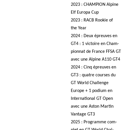
2023 : CHAMPION Alpine
Elf Euro­pa Cup
2023 : RACB Roo­kie of
the Year
2024 : Deux épreuves en
GT4 : 1 vic­toire en Cham­
pion­nat de France FFSA GT
avec une Alpine A110 GT4
2024 : Cinq épreuves en
GT3 : quatre courses du
GT World Chal­lenge
Europe + 1 podium en
Inter­na­tio­nal GT Open
avec une Aston Mar­tin
Van­tage GT3
2025 : Pro­gramme com­
plet en GT World Chal­