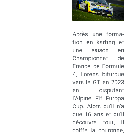
Après une for­ma­
tion en kar­ting et
une sai­son en
Cham­pion­nat de
France de For­mule
4, Lorens bifurque
vers le GT en 2023
en dis­pu­tant
l’Alpine Elf Euro­pa
Cup. Alors qu’il n’a
que 16 ans et qu’il
découvre tout, il
coiffe la cou­ronne,