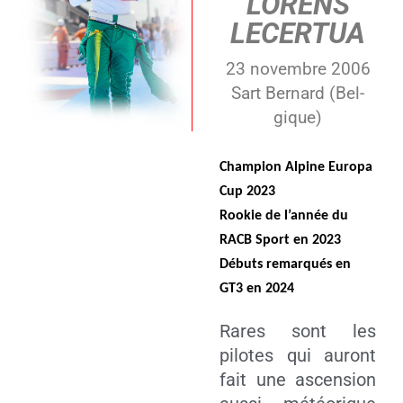
LORENS
LECERTUA
23 novembre 2006
Sart Ber­nard (Bel­
gique)
Cham­pion Alpine Euro­pa
Cup 2023
Roo­kie de l’année du
RACB Sport en 2023
Débuts remar­qués en
GT3 en 2024
Rares sont les
pilotes qui auront
fait une ascen­sion