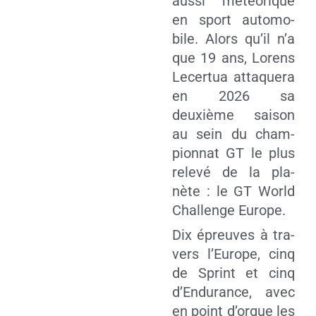
aus­si météo­rique
en sport auto­mo­
bile. Alors qu’il n’a
que 19 ans, Lorens
Lecer­tua atta­que­ra
en 2026 sa
deuxième sai­son
au sein du cham­
pion­nat GT le plus
rele­vé de la pla­
nète : le GT World
Chal­lenge Europe.
Dix épreuves à tra­
vers l’Europe, cinq
de Sprint et cinq
d’Endurance, avec
en point d’orgue les