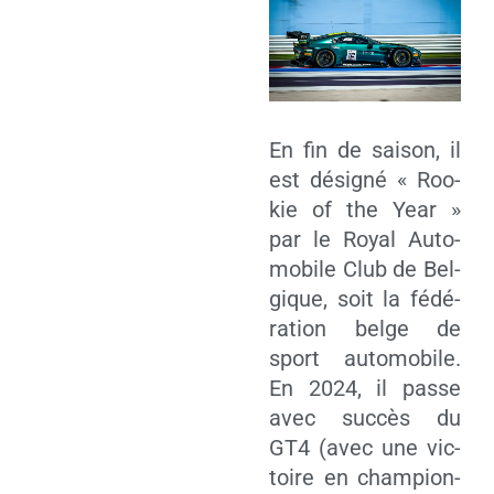
En fin de sai­son, il
est dési­gné « Roo­
kie of the Year »
par le Royal Auto­
mo­bile Club de Bel­
gique, soit la fédé­
ra­tion belge de
sport auto­mo­bile.
En 2024, il passe
avec suc­cès du
GT4 (avec une vic­
toire en cham­pion­