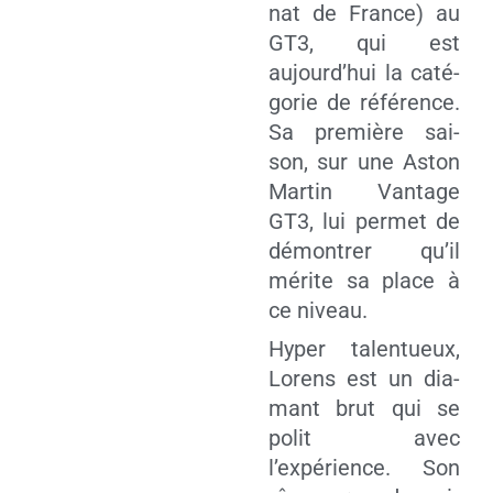
nat de France) au
GT3, qui est
aujourd’hui la caté­
go­rie de réfé­rence.
Sa pre­mière sai­
son, sur une Aston
Mar­tin Van­tage
GT3, lui per­met de
démon­trer qu’il
mérite sa place à
ce niveau.
Hyper talen­tueux,
Lorens est un dia­
mant brut qui se
polit avec
l’expérience. Son