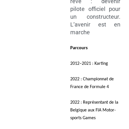
rêve : deve­nir
pilote offi­ciel pour
un construc­teur.
L’avenir est en
marche
Par­cours
2012–2021 : Karting
2022 : Cham­pion­nat de
France de For­mule 4
2022 : Repré­sen­tant de la
Bel­gique aux FIA Motor­
sports Games