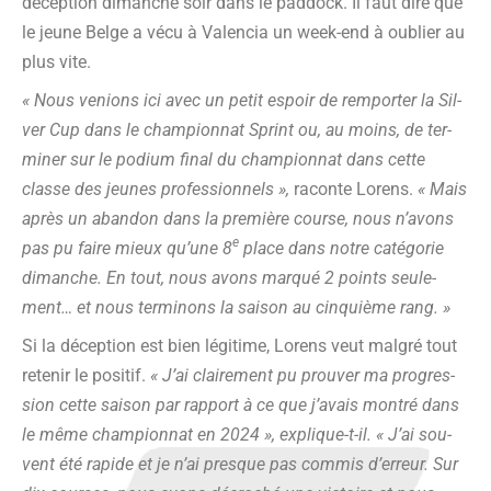
décep­tion dimanche soir dans le pad­dock. Il faut dire que
le jeune Belge a vécu à Valen­cia un week-end à oublier au
plus vite.
« Nous venions ici avec un petit espoir de rem­por­ter la Sil­
ver Cup dans le cham­pion­nat Sprint ou, au moins, de ter­
mi­ner sur le podium final du cham­pion­nat dans cette
classe des jeunes pro­fes­sion­nels »,
raconte Lorens.
« Mais
après un aban­don dans la pre­mière course, nous n’avons
e
pas pu faire mieux qu’une 8
place dans notre caté­go­rie
dimanche. En tout, nous avons mar­qué 2 points seule­
ment… et nous ter­mi­nons la sai­son au cin­quième rang. »
Si la décep­tion est bien légi­time, Lorens veut mal­gré tout
rete­nir le posi­tif.
« J’ai clai­re­ment pu prou­ver ma pro­gres­
sion cette sai­son par rap­port à ce que j’avais mon­tré dans
le même cham­pion­nat en 2024 », explique-t-il. « J’ai sou­
vent été rapide et je n’ai presque pas com­mis d’erreur. Sur