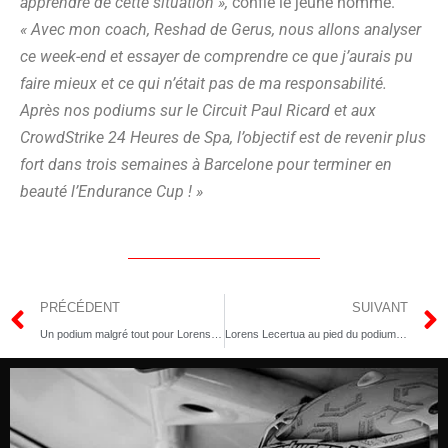
apprendre de cette situa­tion »,
confie le jeune homme.
« Avec mon coach, Reshad de Gerus, nous allons ana­ly­ser
ce week-end et essayer de com­prendre ce que j’aurais pu
faire mieux et ce qui n’était pas de ma res­pon­sa­bi­li­té.
Après nos podiums sur le Cir­cuit Paul Ricard et aux
Crowd­Strike 24 Heures de Spa, l’objectif est de reve­nir plus
fort dans trois semaines à Bar­ce­lone pour ter­mi­ner en
beau­té l’Endurance Cup ! »
PRÉCÉDENT
SUIVANT
Un podium malgré tout pour Lorens Lecertua à Magny-Cours
Lorens Lecertua au pied du podium à Barcelone