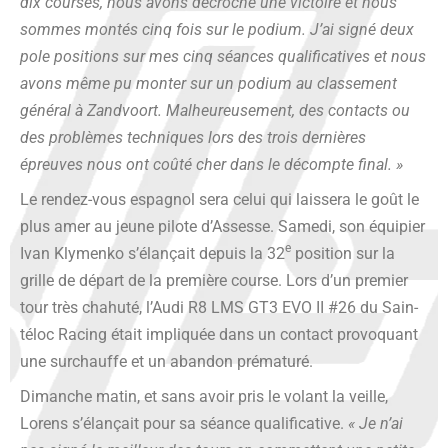
dix courses, nous avons décro­ché une vic­toire et nous
sommes mon­tés cinq fois sur le podium. J’ai signé deux
pole posi­tions sur mes cinq séances qua­li­fi­ca­tives et nous
avons même pu mon­ter sur un podium au clas­se­ment
géné­ral à Zand­voort. Mal­heu­reu­se­ment, des contacts ou
des pro­blèmes tech­niques lors des trois der­nières
épreuves nous ont coû­té cher dans le décompte final. »
Le ren­dez-vous espa­gnol sera celui qui lais­se­ra le goût le
plus amer au jeune pilote d’Assesse. Same­di, son équi­pier
e
Ivan Kly­men­ko s’élançait depuis la 32
posi­tion sur la
grille de départ de la pre­mière course. Lors d’un pre­mier
tour très cha­hu­té, l’Audi R8 LMS GT3 EVO II #26 du Sain­
té­loc Racing était impli­quée dans un contact pro­vo­quant
une sur­chauffe et un aban­don prématuré.
Dimanche matin, et sans avoir pris le volant la veille,
Lorens s’élançait pour sa séance qua­li­fi­ca­tive.
« Je n’ai