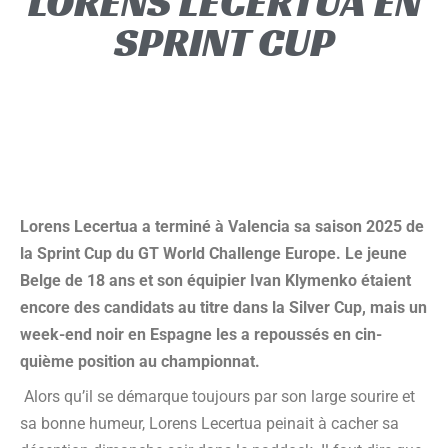
LORENS LECERTUA EN
SPRINT CUP
Lorens Lecer­tua a ter­mi­né à Valen­cia sa sai­son 2025 de
la Sprint Cup du GT World Chal­lenge Europe. Le jeune
Belge de 18 ans et son équi­pier Ivan Kly­men­ko étaient
encore des can­di­dats au titre dans la Sil­ver Cup, mais un
week-end noir en Espagne les a repous­sés en cin­
quième posi­tion au championnat.
Alors qu’il se démarque tou­jours par son large sou­rire et
sa bonne humeur, Lorens Lecer­tua pei­nait à cacher sa