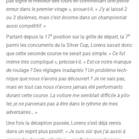
pas signé le meilleur des tours en com­met­tant une petite
erreur dans le pre­mier virage »,
avoue-t-il.
« J’y ai lais­sé 2
ou 3 dixièmes, mais c’est énorme dans un cham­pion­nat
aus­si compétitif. »
e
e
Par­tant depuis la 17
posi­tion sur la grille de départ, la 7
par­mi les concur­rents de la Sil­ver Cup, Lorens savait donc
que cette seconde course ne serait pas simple.
« Ce fut
même très com­pli­qué »,
pré­cise-t-il.
« Est-ce notre manque
de rou­lage ? Des réglages inadap­tés ? Un pro­blème tech­
nique que nous n’avons pas décou­vert ? Je ne sais pas,
mais en tout cas nous n’avons jamais été per­for­mants
durant cette course. La voi­ture me sem­blait dif­fi­cile à pilo­
ter, je ne par­ve­nais pas à être dans le rythme de mes
adversaires… »
Une fois la décep­tion pas­sée, Lorens s’est déjà remis
dans un esprit plus posi­tif.
« Je suis sûr que j’ai aus­si à