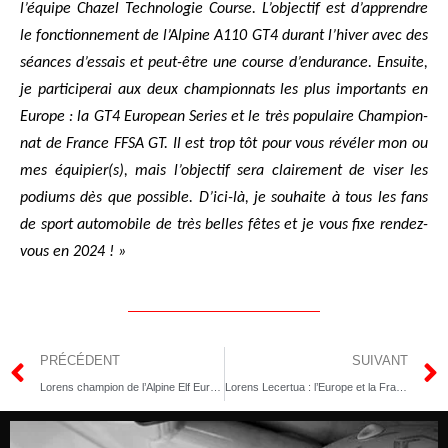
l’équipe Cha­zel Tech­no­lo­gie Course. L’objectif est d’apprendre
le fonc­tion­ne­ment de l’Alpine A110 GT4 durant l’hiver avec des
séances d’essais et peut-être une course d’endurance. Ensuite,
je par­ti­ci­pe­rai aux deux cham­pion­nats les plus impor­tants en
Europe : la GT4 Euro­pean Series et le très popu­laire Cham­pion­
nat de France FFSA GT. Il est trop tôt pour vous révé­ler mon ou
mes équipier(s), mais l’objectif sera clai­re­ment de viser les
podiums dès que pos­sible. D’ici-là, je sou­haite à tous les fans
de sport auto­mo­bile de très belles fêtes et je vous fixe ren­dez-
vous en 2024 ! »
PRÉCÉDENT
SUIVANT
Lorens champion de l’Alpine Elf Europa Cup !
Lorens Lecertua : l’Europe et la France en GT4 pour apprendre plus vite !