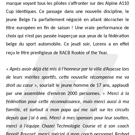
marque voyant tous les pilotes s’affronter sur des Alpine A110
Cup iden­tiques. Ce pas­sage dans une nou­velle dis­ci­pline, le
jeune Belge l’a par­fai­te­ment négo­cié en allant décro­cher le
titre euro­péen en fin de sai­son ! Une vraie per­for­mance de
choix qui n’est pas pas­sée inaper­çue aux yeux de la fédé­ra­tion
belge du sport auto­mo­bile. Ce jeu­di soir, Lorens a en effet
reçu le titre pres­ti­gieux de RACB Roo­kie of the Year.
« Après avoir déjà été mis à l’honneur par la ville d’Assesse lors
de leurs mérites spor­tifs, cette nou­velle récom­pense me va
droit au cœur »,
sou­riait le jeune homme de 17 ans, applau­di
par une assem­blée d’environ 2000 per­sonnes.
« Mer­ci à la
fédé­ra­tion pour cette recon­nais­sance, mais mer­ci aus­si à ma
famille, et sur­tout à mon papa qui me suit sur les cir­cuits
depuis que j’ai 6 ans. Mer­ci à mes spon­sors pour leur sou­tien,
mer­ci à l’équipe Cha­zel Tech­no­lo­gie Course et à son coach
Benoit Rous­set, mer­ci spé­cial à mon coach per­son­nel Reshad