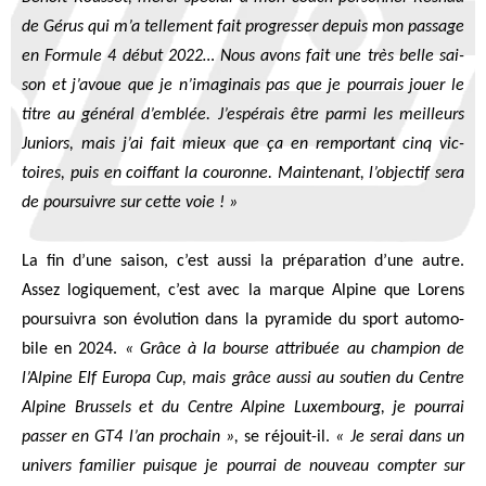
de Gérus qui m’a tel­le­ment fait pro­gres­ser depuis mon pas­sage
en For­mule 4 début 2022… Nous avons fait une très belle sai­
son et j’avoue que je n’imaginais pas que je pour­rais jouer le
titre au géné­ral d’emblée. J’espérais être par­mi les meilleurs
Juniors, mais j’ai fait mieux que ça en rem­por­tant cinq vic­
toires, puis en coif­fant la cou­ronne. Main­te­nant, l’objectif sera
de pour­suivre sur cette voie ! »
La fin d’une sai­son, c’est aus­si la pré­pa­ra­tion d’une autre.
Assez logi­que­ment, c’est avec la marque Alpine que Lorens
pour­sui­vra son évo­lu­tion dans la pyra­mide du sport auto­mo­
bile en 2024.
« Grâce à la bourse attri­buée au cham­pion de
l’Alpine Elf Euro­pa Cup, mais grâce aus­si au sou­tien du
Centre
Alpine Brus­sels et du Centre Alpine Luxem­bourg, je pour­rai
pas­ser en GT4 l’an pro­chain »,
se réjouit-il.
« Je serai dans un
uni­vers fami­lier puisque je pour­rai de nou­veau comp­ter sur