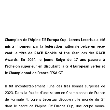
Cham­pion de l’Alpine Elf Euro­pa Cup, Lorens Lecer­tua a été
mis à l’honneur par la fédé­ra­tion natio­nale belge en rece­
vant le titre de RACB Roo­kie of the Year lors des RACB
Awards. En 2024, le jeune Belge de 17 ans pas­se­ra à
l’échelon supé­rieur en dis­pu­tant la GT4 Euro­pean Series et
le Cham­pion­nat de France FFSA GT.
Il fut incon­tes­ta­ble­ment l’une des très bonnes sur­prises de
2023. Dans la fou­lée d’une sai­son en Cham­pion­nat de France
de For­mule 4, Lorens Lecer­tua décou­vrait le monde du GT
dans le cadre de l’Alpine Elf Euro­pa Cup, une coupe mono­