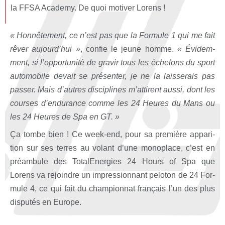
la FFSA Aca­de­my. De quoi moti­ver Lorens !
« Hon­nê­te­ment, ce n’est pas que la For­mule 1 qui me fait
rêver aujourd’hui »
, confie le jeune homme.
« Évi­dem­
ment, si l’opportunité de gra­vir tous les éche­lons du sport
auto­mo­bile devait se pré­sen­ter, je ne la lais­se­rais pas
pas­ser. Mais d’autres dis­ci­plines m’attirent aus­si, dont les
courses d’endurance comme les 24 Heures du Mans ou
les 24 Heures de Spa en GT. »
Ça tombe bien ! Ce week-end, pour sa pre­mière appa­ri­
tion sur ses terres au volant d’une mono­place, c’est en
pré­am­bule des Tota­lE­ner­gies 24 Hours of Spa que
Lorens va rejoindre un impres­sion­nant pelo­ton de 24 For­
mule 4, ce qui fait du cham­pion­nat fran­çais l’un des plus
dis­pu­tés en Europe.