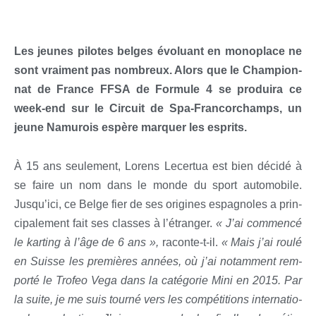
Les jeunes pilotes belges évo­luant en mono­place ne
sont vrai­ment pas nom­breux. Alors que le Cham­pion­
nat de France FFSA de For­mule 4 se pro­dui­ra ce
week-end sur le Cir­cuit de Spa-Fran­cor­champs, un
jeune Namu­rois espère mar­quer les esprits.
À 15 ans seule­ment, Lorens Lecer­tua est bien déci­dé à
se faire un nom dans le monde du sport auto­mo­bile.
Jusqu’ici, ce Belge fier de ses ori­gines espa­gnoles a prin­
ci­pa­le­ment fait ses classes à l’étranger.
« J’ai com­men­cé
le kar­ting à l’âge de 6 ans »,
raconte-t-il.
« Mais j’ai rou­lé
en Suisse les pre­mières années, où j’ai notam­ment rem­
por­té le Tro­feo Vega dans la caté­go­rie Mini en 2015. Par
la suite, je me suis tour­né vers les com­pé­ti­tions inter­na­tio­