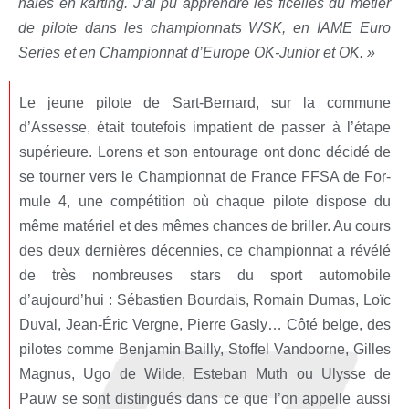
nales en kar­ting. J’ai pu apprendre les ficelles du métier
de pilote dans les cham­pion­nats WSK, en IAME Euro
Series et en Cham­pion­nat d’Europe OK-Junior et OK. »
Le jeune pilote de Sart-Ber­nard, sur la com­mune
d’Assesse, était tou­te­fois impa­tient de pas­ser à l’étape
supé­rieure. Lorens et son entou­rage ont donc déci­dé de
se tour­ner vers le Cham­pion­nat de France FFSA de For­
mule 4, une com­pé­ti­tion où chaque pilote dis­pose du
même maté­riel et des mêmes chances de briller. Au cours
des deux der­nières décen­nies, ce cham­pion­nat a révé­lé
de très nom­breuses stars du sport auto­mo­bile
d’aujourd’hui : Sébas­tien Bour­dais, Romain Dumas, Loïc
Duval, Jean-Éric Vergne, Pierre Gas­ly… Côté belge, des
pilotes comme Ben­ja­min Bailly, Stof­fel Van­doorne, Gilles
Magnus, Ugo de Wilde, Este­ban Muth ou Ulysse de
Pauw se sont dis­tin­gués dans ce que l’on appelle aus­si