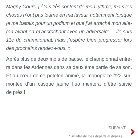
Magny-Cours, j’étais très content de mon rythme, mais les
choses n’ont pas tour­né en ma faveur, notam­ment lorsque
je me bat­tais pour un podium et que j’ai arra­ché mon aile­
ron avant en m’accrochant avec un adver­saire… Je suis
11e du cham­pion­nat, mais j’espère bien pro­gres­ser lors
des pro­chains rendez-vous. »
Après plus de deux mois de pause, le cham­pion­nat entre­
ra dans les Ardennes dans sa deuxième par­tie de sai­son.
Et au cœur de ce pelo­ton ani­mé, la mono­place #23 sur­
mon­tée d’un casque jaune fluo méri­te­ra d’être sui­vie
de près !
SUIVANT
“Satisfait de mes départs et dépassements”