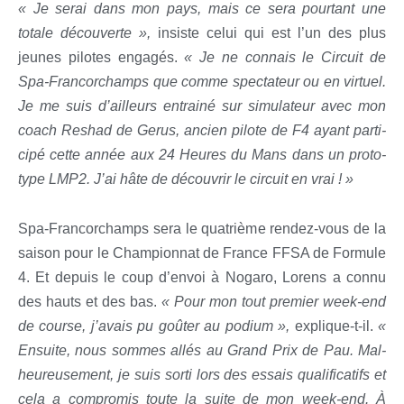
« Je serai dans mon pays, mais ce sera pour­tant une
totale décou­verte »,
insiste celui qui est l’un des plus
jeunes pilotes enga­gés.
« Je ne connais le Cir­cuit de
Spa-Fran­cor­champs que comme spec­ta­teur ou en vir­tuel.
Je me suis d’ailleurs entrai­né sur simu­la­teur avec mon
coach Reshad de Gerus, ancien pilote de F4 ayant par­ti­
ci­pé cette année aux 24 Heures du Mans dans un pro­to­
type LMP2. J’ai hâte de décou­vrir le cir­cuit en vrai ! »
Spa-Fran­cor­champs sera le qua­trième ren­dez-vous de la
sai­son pour le Cham­pion­nat de France FFSA de For­mule
4. Et depuis le coup d’envoi à Noga­ro, Lorens a connu
des hauts et des bas.
« Pour mon tout pre­mier week-end
de course, j’avais pu goû­ter au podium »,
explique-t-il.
«
Ensuite, nous sommes allés au Grand Prix de Pau. Mal­
heu­reu­se­ment, je suis sor­ti lors des essais qua­li­fi­ca­tifs et
cela a com­pro­mis toute la suite de mon week-end. À